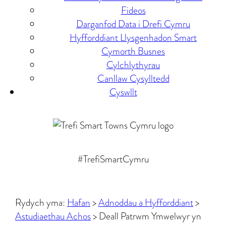
Fideos
Darganfod Data i Drefi Cymru
Hyfforddiant Llysgenhadon Smart
Cymorth Busnes
Cylchlythyrau
Canllaw Cysylltedd
Cyswllt
#
Trefi
Smart
Cymru
Rydych yma:
Hafan
>
Adnoddau a Hyfforddiant
>
Astudiaethau Achos
> Deall Patrwm Ymwelwyr yn