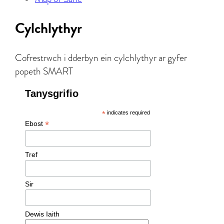
Cylchlythyr
Cofrestrwch i dderbyn ein cylchlythyr ar gyfer
popeth SMART
Tanysgrifio
*
indicates required
*
Ebost
Tref
Sir
Dewis Iaith