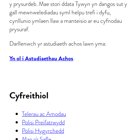
y prysurdeb. Mae stori ddata Tywyn yn dangos sut y
gall mewnwelediadau syml helpu trefi i dyfu,
cynllunio ymlaen llaw a manteisio ar eu cyfnodau
prysuraf.
Darllenwch yr astudiaeth achos lawn yma:
Yn ol i Astudiaethau Achos
.
Cyfreithiol
Telerau ac Amodau
Polisi Preifatrwydd
Polisi Hygyrchedd
Map o'r Safle