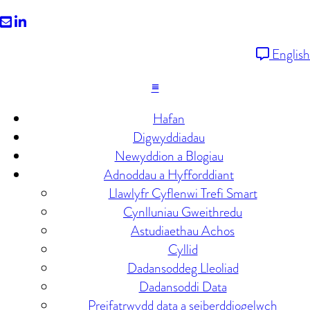
smarttowns@mentermon.com
Trefi
Smart
English
LinkedIn
≡
Hafan
Digwyddiadau
Newyddion a Blogiau
Adnoddau a Hyfforddiant
Llawlyfr Cyflenwi Trefi Smart
Cynlluniau Gweithredu
Astudiaethau Achos
Cyllid
Dadansoddeg Lleoliad
Dadansoddi Data
Preifatrwydd data a seiberddiogelwch