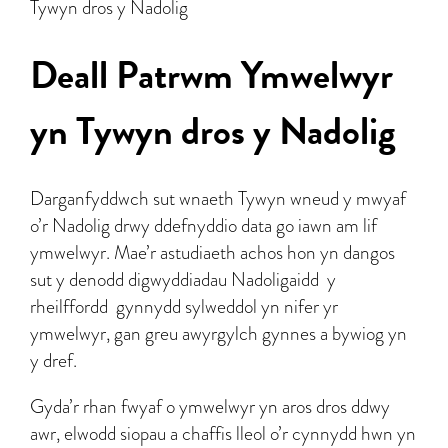
Tywyn dros y Nadolig
Deall Patrwm Ymwelwyr
yn Tywyn dros y Nadolig
Darganfyddwch sut wnaeth Tywyn wneud y mwyaf
o’r Nadolig drwy ddefnyddio data go iawn am lif
ymwelwyr. Mae’r astudiaeth achos hon yn dangos
sut y denodd digwyddiadau Nadoligaidd y
rheilffordd gynnydd sylweddol yn nifer yr
ymwelwyr, gan greu awyrgylch gynnes a bywiog yn
y dref.
Gyda’r rhan fwyaf o ymwelwyr yn aros dros ddwy
awr, elwodd siopau a chaffis lleol o’r cynnydd hwn yn